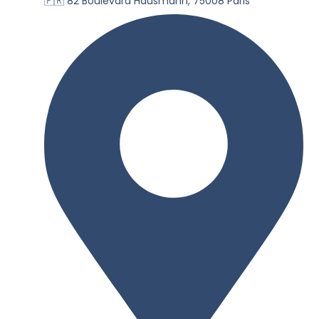
🇫🇷 82 Boulevard Hausmann, 75008 Paris