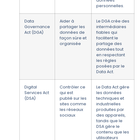
données
personnelles.
Data
Aider à
Le DGA crée des
Governance
partager les
intermédiaires
Act (DGA)
données de
fiables qui
façon sûre et
facilitent le
organisée
partage des
données tout
en respectant
les règles
posées par le
Data Act.
Digital
Contrôler ce
Le Data Act gère
Services Act
qui est
les données
(DSA)
publié sur les
techniques et
sites comme
industrielles
les réseaux
produites par
sociaux
des appareils,
tandis que le
DSA gère le
contenu que les
utilisateurs