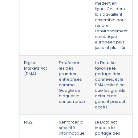
mettent en
ligne. Ces deux
lois travaillent
ensemble pour
rendre
l’environnement
numérique
européen plus
juste et plus sûr.
Digital
Empêcher
Le Data Act
Markets Act
les très
favorise le
(DMA)
grandes
partage des
entreprises
données, et le
comme
DMA veille à ce
Google de
que les grands
bloquer la
acteurs ne
concurrence
gênent pas cet
accès.
NIS2
Renforcer la
Le Data Act
sécurité
impose le
informatique
partage des